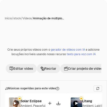
Início
/
stock
/
Vídeos
/
Animação de múltiplo…
Gerada com IA
Crie seus próprios vídeos com o
gerador de vídeos com IA
e adicione
Premium
locuções incríveis usando nosso recurso
texto para voz com IA
Editar vídeo
Recriar
Criar projeto de vídeo
Músicas sugeridas para este vídeo
Solar Eclipse
Litang
Ambient
,
Peaceful
Ambient
,
Laid Bac