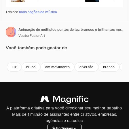
Explore
mais opções de música
Animação de múltiplos pontos de luz brancos e brilhantes movendo-se em movimento hipnótico sobre fundo preto
VectorFusionArt
Você também pode gostar de
Premium
Premium
Premium
Premium
Gerado por 
luz
brilho
em movimento
diversão
branco
br
A plataforma criativa para você direcionar seu melhor trabalho.
Mais de 1 milhão de assinantes entre criativos, empresas,
agências e estúdios.
Português