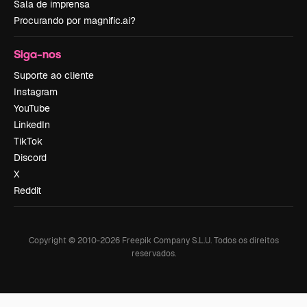
Sala de imprensa
Procurando por magnific.ai?
Siga-nos
Suporte ao cliente
Instagram
YouTube
LinkedIn
TikTok
Discord
X
Reddit
Copyright © 2010-
2026
Freepik Company S.L.U.
Todos os direitos
reservados
.