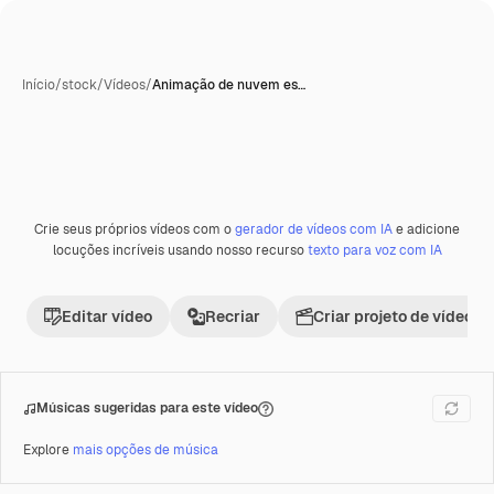
Início
/
stock
/
Vídeos
/
Animação de nuvem es…
Gerada com IA
Crie seus próprios vídeos com o
gerador de vídeos com IA
e adicione
Premium
locuções incríveis usando nosso recurso
texto para voz com IA
Editar vídeo
Recriar
Criar projeto de vídeo
Músicas sugeridas para este vídeo
Explore
mais opções de música