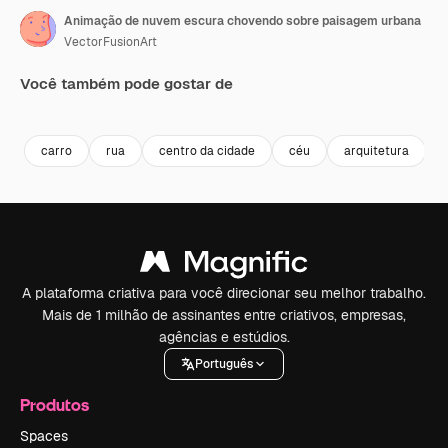
Animação de nuvem escura chovendo sobre paisagem urbana
VectorFusionArt
Você também pode gostar de
Premium
Premium
Gerado por IA
Premium
Premium
Gerado por 
carro
rua
centro da cidade
céu
arquitetura
A plataforma criativa para você direcionar seu melhor trabalho.
Mais de 1 milhão de assinantes entre criativos, empresas,
agências e estúdios.
Português
Produtos
Spaces