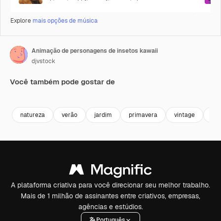
Explore
mais opções de música
Animação de personagens de insetos kawaii
djvstock
Você também pode gostar de
Premium
Premium
Premium
Premium
natureza
verão
jardim
primavera
vintage
art
A plataforma criativa para você direcionar seu melhor trabalho.
Mais de 1 milhão de assinantes entre criativos, empresas,
agências e estúdios.
Português