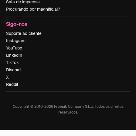
Sala de imprensa
Procurando por magnific.ai?
Siga-nos
Suporte ao cliente
Instagram
YouTube
LinkedIn
TikTok
Discord
X
Reddit
Copyright © 2010-
2026
Freepik Company S.L.U.
Todos os direitos
reservados
.