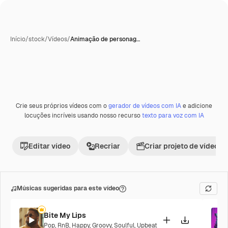
Início
/
stock
/
Vídeos
/
Animação de personag…
Crie seus próprios vídeos com o
gerador de vídeos com IA
e adicione
Premium
locuções incríveis usando nosso recurso
texto para voz com IA
Editar vídeo
Recriar
Criar projeto de vídeo
Músicas sugeridas para este vídeo
Bite My Lips
Pop
,
RnB
,
Happy
,
Groovy
,
Soulful
,
Upbeat