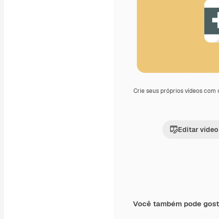
Crie seus próprios vídeos com
Editar vídeo
Você também pode gost
Premium
Premium