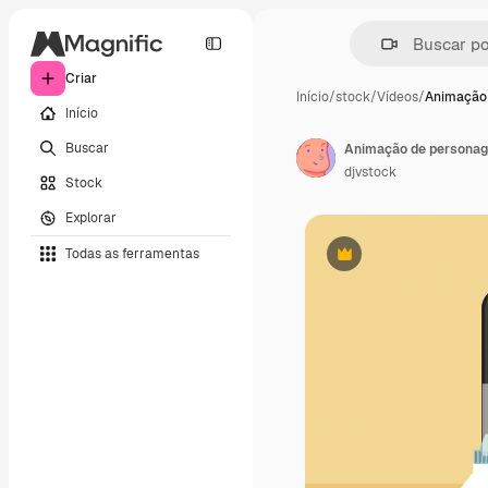
Criar
Início
/
stock
/
Vídeos
/
Animação
Início
Buscar
Animação de personag
djvstock
Stock
Explorar
Todas as ferramentas
Premium