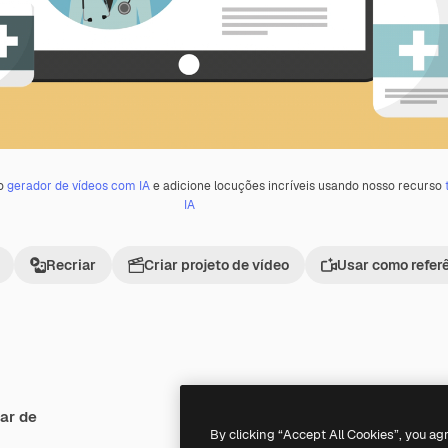
 o
gerador de vídeos com IA
e adicione locuções incríveis usando nosso recurso
IA
Recriar
Criar projeto de vídeo
Usar como refer
ar de
Premium
Premium
By clicking “Accept All Cookies”, you ag