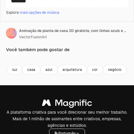
Explore
mais opções de música
Animação de planta de casa 3D giratória, com linhas azuis e brancas passando, em fundo preto
VectorFusionArt
Você também pode gostar de
Premium
Premium
Gerado por IA
Premium
Premium
luz
casa
azul
arquitetura
cor
negócio
f
A plataforma criativa para você direcionar seu melhor trabalho.
Mais de 1 milhão de assinantes entre criativos, empresas,
agências e estúdios.
Português