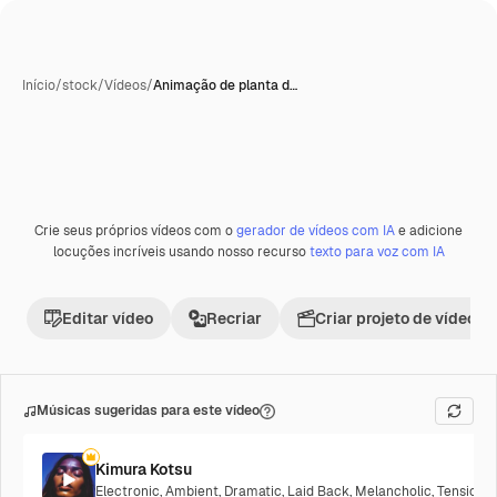
Início
/
stock
/
Vídeos
/
Animação de planta d…
Gerada com IA
Crie seus próprios vídeos com o
gerador de vídeos com IA
e adicione
Premium
locuções incríveis usando nosso recurso
texto para voz com IA
Editar vídeo
Recriar
Criar projeto de vídeo
Músicas sugeridas para este vídeo
Kimura Kotsu
Electronic
,
Ambient
,
Dramatic
,
Laid Back
,
Melancholic
,
Tension
,