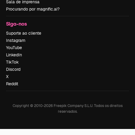
Sala de imprensa
Procurando por magnific.ai?
Siga-nos
Suporte ao cliente
Instagram
YouTube
LinkedIn
TikTok
Discord
X
Reddit
Copyright © 2010-
2026
Freepik Company S.L.U.
Todos os direitos
reservados
.