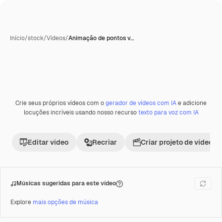
Início
/
stock
/
Vídeos
/
Animação de pontos v…
Gerada com IA
Crie seus próprios vídeos com o
gerador de vídeos com IA
e adicione
Premium
locuções incríveis usando nosso recurso
texto para voz com IA
Editar vídeo
Recriar
Criar projeto de vídeo
Músicas sugeridas para este vídeo
Explore
mais opções de música