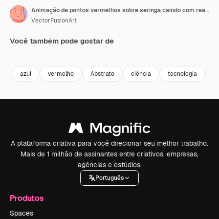
Animação de pontos vermelhos sobre seringa caindo com reagente azul
VectorFusionArt
Você também pode gostar de
Premium
Premium
Premium
Premium
Gerado por 
azul
vermelho
Abstrato
ciência
tecnologia
e
A plataforma criativa para você direcionar seu melhor trabalho.
Mais de 1 milhão de assinantes entre criativos, empresas,
agências e estúdios.
Português
Produtos
Spaces