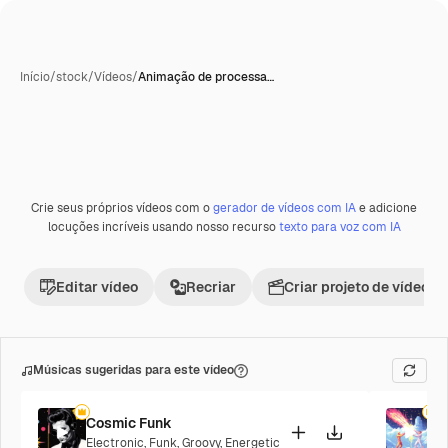
Início
/
stock
/
Vídeos
/
Animação de processa…
Crie seus próprios vídeos com o
gerador de vídeos com IA
e adicione
Premium
locuções incríveis usando nosso recurso
texto para voz com IA
Editar vídeo
Recriar
Criar projeto de vídeo
Músicas sugeridas para este vídeo
Cosmic Funk
F
Electronic
,
Funk
,
Groovy
,
Energetic
P