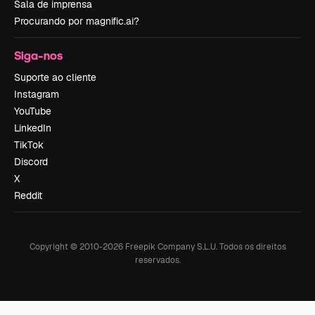
Sala de imprensa
Procurando por magnific.ai?
Siga-nos
Suporte ao cliente
Instagram
YouTube
LinkedIn
TikTok
Discord
X
Reddit
Copyright © 2010-
2026
Freepik Company S.L.U.
Todos os direitos
reservados
.