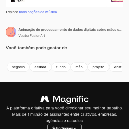
Explore
mais opções de música
Animação de processamento de dados digitais sobre mãos usando tablet
VectorFusionArt
Você também pode gostar de
Premium
Premium
Premium
Premium
negócio
assinar
fundo
mão
projeto
Abstrato
A plataforma criativa para você direcionar seu melhor trabalho.
Mais de 1 milhão de assinantes entre criativos, empresas,
agências e estúdios.
Português