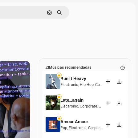
Pesquisar por imagem
Buscar
Músicas recomendadas
Run It Heavy
Electronic
,
Hip Hop
,
Corporate
,
Epic
,
Energet
Late...again
Electronic
,
Corporate
,
Energetic
,
Hopeful
Amour Amour
Pop
,
Electronic
,
Corporate
,
Groovy
,
Energetic