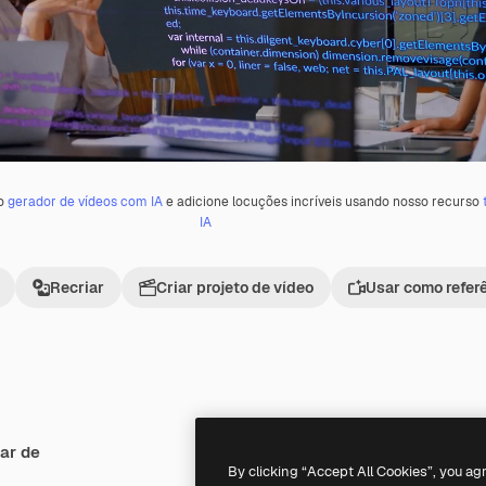
 o
gerador de vídeos com IA
e adicione locuções incríveis usando nosso recurso
IA
Recriar
Criar projeto de vídeo
Usar como refer
ar de
Premium
Premium
By clicking “Accept All Cookies”, you ag