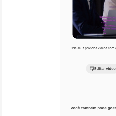
Crie seus próprios vídeos com
Editar vídeo
Você também pode gost
Premium
Premium