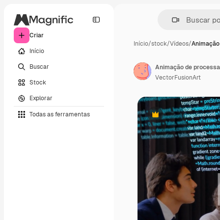
Criar
Início
/
stock
/
Vídeos
/
Animação
Início
Buscar
VectorFusionArt
Stock
Explorar
Todas as ferramentas
Premium