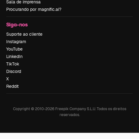
Sala de imprensa
Procurando por magnific.ai?
Siga-nos
Suporte ao cliente
Instagram
YouTube
LinkedIn
TikTok
Discord
X
Reddit
Copyright © 2010-
2026
Freepik Company S.L.U.
Todos os direitos
reservados
.