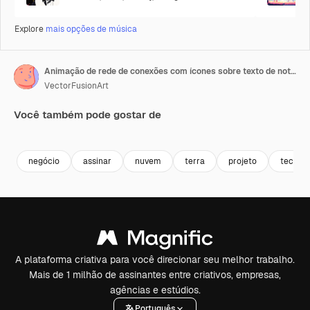
Explore
mais opções de música
Animação de rede de conexões com ícones sobre texto de notícias e globo
VectorFusionArt
Você também pode gostar de
Premium
Premium
Premium
Premium
negócio
assinar
nuvem
terra
projeto
tecnolo
A plataforma criativa para você direcionar seu melhor trabalho.
Mais de 1 milhão de assinantes entre criativos, empresas,
agências e estúdios.
Português