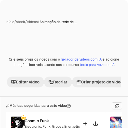
Início
/
stock
/
Vídeos
/
Animação de rede de …
Gerada com IA
Crie seus próprios vídeos com o
gerador de vídeos com IA
e adicione
Premium
locuções incríveis usando nosso recurso
texto para voz com IA
Editar vídeo
Recriar
Criar projeto de vídeo
Músicas sugeridas para este vídeo
Cosmic Funk
F
Electronic
,
Funk
,
Groovy
,
Energetic
P