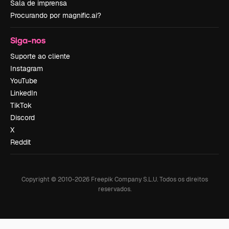
Sala de imprensa
Procurando por magnific.ai?
Siga-nos
Suporte ao cliente
Instagram
YouTube
LinkedIn
TikTok
Discord
X
Reddit
Copyright © 2010-
2026
Freepik Company S.L.U.
Todos os direitos
reservados
.