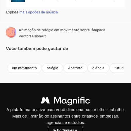
Explore
mais opções de música
Animação de relógio em movimento sobre lâmpada
VectorFusionArt
Você também pode gostar de
Premium
Premium
Gerado por IA
Premium
Premium
em movimento
relógio
Abstrato
ciência
futurista
A plataforma criativa para você direcionar seu melhor trabalho.
Mais de 1 milhão de assinantes entre criativos, empresas,
agências e estúdios.
Português