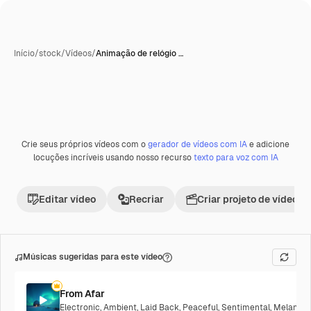
Início
/
stock
/
Vídeos
/
Animação de relógio …
Gerada com IA
Crie seus próprios vídeos com o
gerador de vídeos com IA
e adicione
Premium
locuções incríveis usando nosso recurso
texto para voz com IA
Editar vídeo
Recriar
Criar projeto de vídeo
Músicas sugeridas para este vídeo
From Afar
Electronic
,
Ambient
,
Laid Back
,
Peaceful
,
Sentimental
,
Melancho