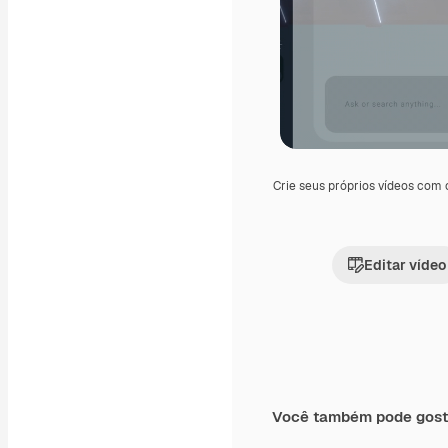
Crie seus próprios vídeos com
Editar vídeo
Você também pode gost
Premium
Premium
Gerado por IA