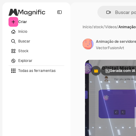
Criar
Início
/
stock
/
Vídeos
/
Animação 
Início
Buscar
Animação de servidore
VectorFusionArt
Stock
Explorar
Todas as ferramentas
Gerada com IA
Premium