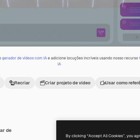
 o
gerador de vídeos com IA
e adicione locuções incríveis usando nosso recurso
IA
Recriar
Criar projeto de vídeo
Usar como refer
ar de
Premium
Premium
Gerado por IA
By clicking “Accept All Cookies”, you ag