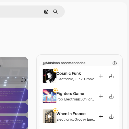
Pesquisar por imagem
Buscar
Músicas recomendadas
Cosmic Funk
Electronic
,
Funk
,
Groovy
,
Energetic
Fighters Game
Pop
,
Electronic
,
Children
,
Synthwave
,
Epic
,
En
When In France
Electronic
,
Groovy
,
Energetic
,
Playful
,
Excitin