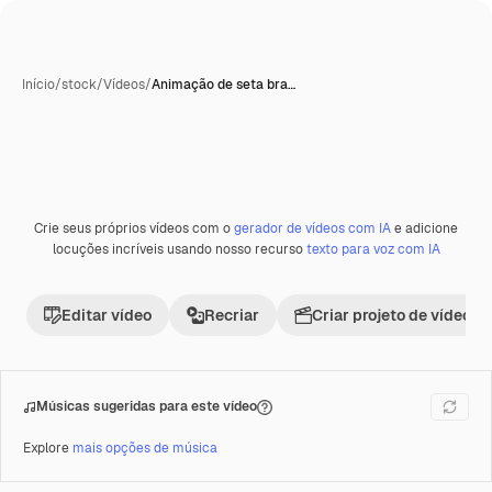
Início
/
stock
/
Vídeos
/
Animação de seta bra…
Gerada com IA
Crie seus próprios vídeos com o
gerador de vídeos com IA
e adicione
Premium
locuções incríveis usando nosso recurso
texto para voz com IA
Editar vídeo
Recriar
Criar projeto de vídeo
Músicas sugeridas para este vídeo
Explore
mais opções de música