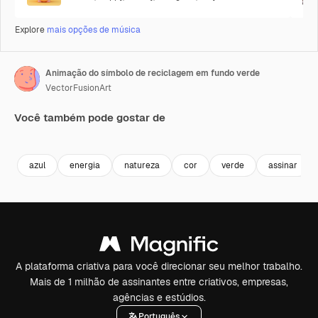
Explore
mais opções de música
Animação do símbolo de reciclagem em fundo verde
VectorFusionArt
Você também pode gostar de
Premium
Premium
Gerado por IA
Premium
Premium
Gerado por 
azul
energia
natureza
cor
verde
assinar
A plataforma criativa para você direcionar seu melhor trabalho.
Mais de 1 milhão de assinantes entre criativos, empresas,
agências e estúdios.
Português