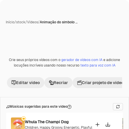
Início
/
stock
/
Vídeos
/
Animação do símbolo …
Gerada com IA
Crie seus próprios vídeos com o
gerador de vídeos com IA
e adicione
Premium
locuções incríveis usando nosso recurso
texto para voz com IA
Editar vídeo
Recriar
Criar projeto de vídeo
Músicas sugeridas para este vídeo
Whula The Champi Dog
Children
,
Happy
,
Groovy
,
Energetic
,
Playful