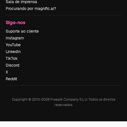
Sala de imprensa
Procurando por magnific.ai?
Siga-nos
Suporte ao cliente
Instagram
YouTube
LinkedIn
TikTok
Discord
X
Reddit
Copyright © 2010-
2026
Freepik Company S.L.U.
Todos os direitos
reservados
.