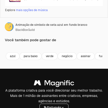
Explore
mais opções de música
Animação de símbolo de seta azul em fundo branco
BlackBoxGuild
Você também pode gostar de
Premium
Premium
Premium
Premium
azul
para baixo
verde
negócio
assinar
fundo
A plataforma criativa para você direcionar seu melhor trabalho.
Mais de 1 milhão de assinantes entre criativos, empresas,
agências e estúdios.
Português