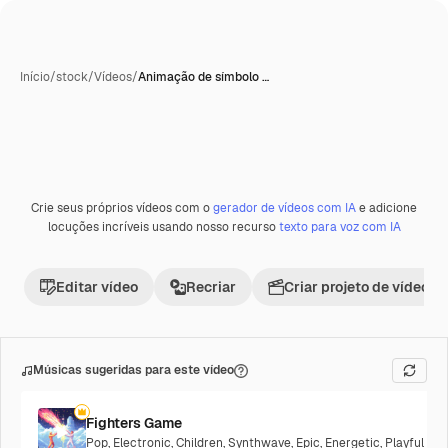
Início
/
stock
/
Vídeos
/
Animação de símbolo …
Crie seus próprios vídeos com o
gerador de vídeos com IA
e adicione
Premium
locuções incríveis usando nosso recurso
texto para voz com IA
Editar vídeo
Recriar
Criar projeto de vídeo
Músicas sugeridas para este vídeo
Fighters Game
Pop
,
Electronic
,
Children
,
Synthwave
,
Epic
,
Energetic
,
Playful