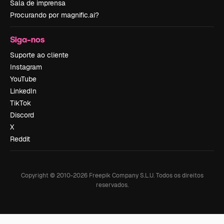
Sala de imprensa
Procurando por magnific.ai?
Siga-nos
Suporte ao cliente
Instagram
YouTube
LinkedIn
TikTok
Discord
X
Reddit
Copyright © 2010-
2026
Freepik Company S.L.U.
Todos os direitos
reservados
.