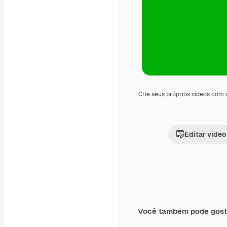
Crie seus próprios vídeos com
Editar vídeo
Você também pode gost
Premium
Premium