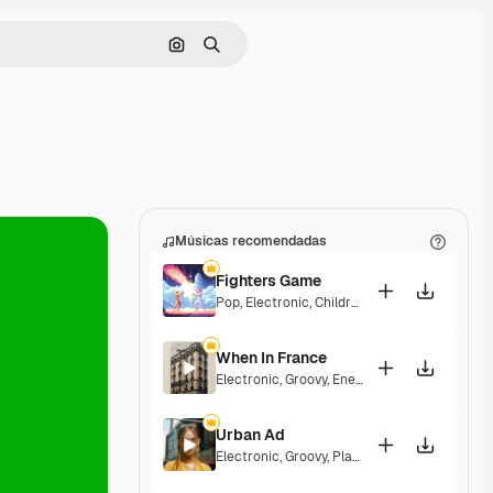
Pesquisar por imagem
Buscar
Músicas recomendadas
Fighters Game
Pop
,
Electronic
,
Children
,
Synthwave
,
Epic
,
En
When In France
Electronic
,
Groovy
,
Energetic
,
Playful
,
Excitin
Urban Ad
Electronic
,
Groovy
,
Playful
,
Upbeat