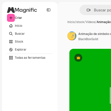
Criar
Início
/
stock
/
Vídeos
/
Animação 
Início
Buscar
BlackBoxGuild
Stock
Explorar
Todas as ferramentas
Premium