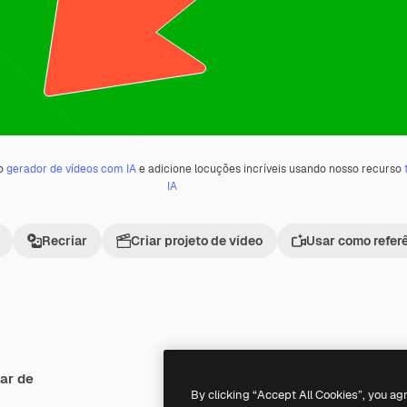
 o
gerador de vídeos com IA
e adicione locuções incríveis usando nosso recurso
IA
Recriar
Criar projeto de vídeo
Usar como refer
ar de
Premium
Premium
By clicking “Accept All Cookies”, you ag