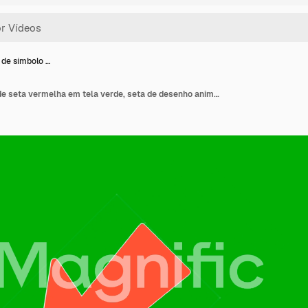
de símbolo …
Animação de símbolo de seta vermelha em tela verde, seta de desenho animado de cor vermelha apontando na diagonal, elementos de sobreposição de vídeo e imagem animados em 4K