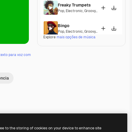
Freaky Trumpets
Pop
,
Electronic
,
Groovy
,
Energetic
,
Playful
,
Up
Bingo
Pop
,
Electronic
,
Groovy
,
Energetic
,
Playful
,
Up
Explore
mais opções de música
WEIRD
Electronic
,
Groovy
,
Energetic
,
Playful
,
Upbeat
texto para voz com
Seasons Strings
Electronic
,
Classical
,
Groovy
,
Energetic
,
Playf
ência
Me and My Team
Pop
,
Electronic
,
Epic
,
Energetic
,
Playful
,
Excit
Chapa
Electronic
,
Latin
,
Happy
,
Groovy
,
Energetic
,
Pl
Premium
Premium
Premium
Premium
ree to the storing of cookies on your device to enhance site