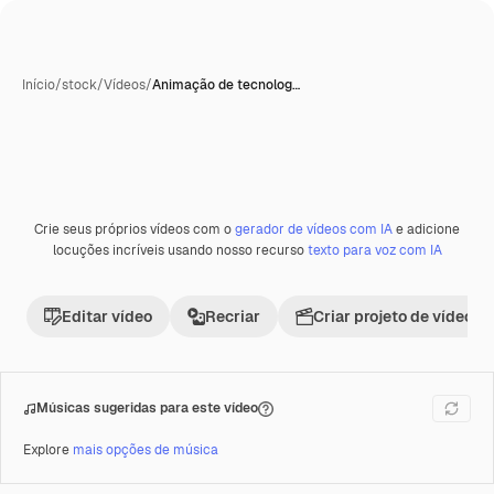
Início
/
stock
/
Vídeos
/
Animação de tecnolog…
Crie seus próprios vídeos com o
gerador de vídeos com IA
e adicione
Premium
locuções incríveis usando nosso recurso
texto para voz com IA
Editar vídeo
Recriar
Criar projeto de vídeo
Músicas sugeridas para este vídeo
Explore
mais opções de música