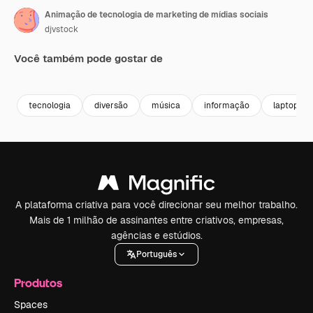
Animação de tecnologia de marketing de mídias sociais
djvstock
Você também pode gostar de
Premium
Premium
Premium
Premium
tecnologia
diversão
música
informação
laptop
A plataforma criativa para você direcionar seu melhor trabalho.
Mais de 1 milhão de assinantes entre criativos, empresas,
agências e estúdios.
Português
Produtos
Spaces