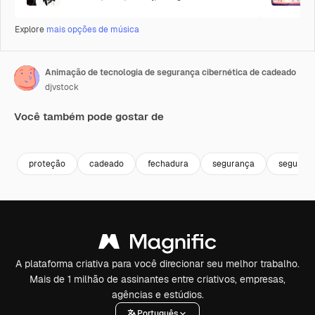
Explore
mais opções de música
Animação de tecnologia de segurança cibernética de cadeado
djvstock
Você também pode gostar de
Premium
Premium
Premium
Premium
proteção
cadeado
fechadura
segurança
seguro
A plataforma criativa para você direcionar seu melhor trabalho.
Mais de 1 milhão de assinantes entre criativos, empresas,
agências e estúdios.
Português