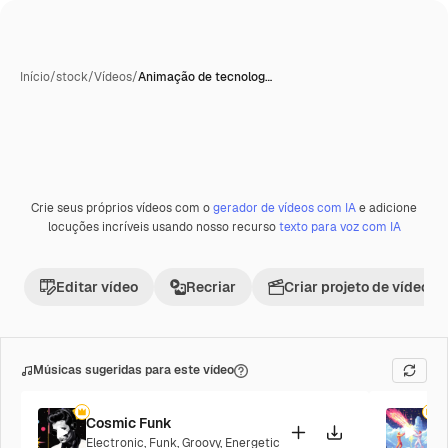
Início
/
stock
/
Vídeos
/
Animação de tecnolog…
Crie seus próprios vídeos com o
gerador de vídeos com IA
e adicione
Premium
locuções incríveis usando nosso recurso
texto para voz com IA
Editar vídeo
Recriar
Criar projeto de vídeo
Músicas sugeridas para este vídeo
Cosmic Funk
F
Electronic
,
Funk
,
Groovy
,
Energetic
P