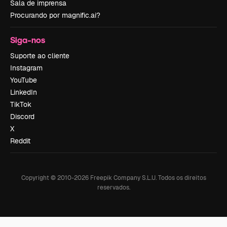
Sala de imprensa
Procurando por magnific.ai?
Siga-nos
Suporte ao cliente
Instagram
YouTube
LinkedIn
TikTok
Discord
X
Reddit
Copyright © 2010-
2026
Freepik Company S.L.U.
Todos os direitos
reservados
.