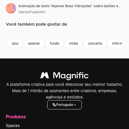
Animação de texto "Apenas Boas Vibrações" sobre balões em fundo azul
VectorFusionArt
Você também pode gostar de
Premium
Premium
Gerado por IA
Premium
Premium
azul
assinar
fundo
mídia
conceito
informaçã
A plataforma criativa para você direcionar seu melhor trabalho.
Mais de 1 milhão de assinantes entre criativos, empresas,
agências e estúdios.
Português
Produtos
Spaces