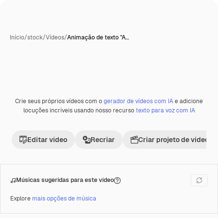
Início
/
stock
/
Vídeos
/
Animação de texto "A…
Gerada com IA
Crie seus próprios vídeos com o
gerador de vídeos com IA
e adicione
Premium
locuções incríveis usando nosso recurso
texto para voz com IA
Editar vídeo
Recriar
Criar projeto de vídeo
Músicas sugeridas para este vídeo
Explore
mais opções de música