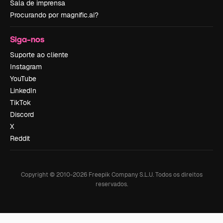
Sala de imprensa
Procurando por magnific.ai?
Siga-nos
Suporte ao cliente
Instagram
YouTube
LinkedIn
TikTok
Discord
X
Reddit
Copyright © 2010-
2026
Freepik Company S.L.U.
Todos os direitos
reservados
.