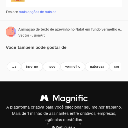
Explore
mais opções de música
Animação de texto de azevinho no Natal em fundo vermelho e verde
VectorFusionArt
Você também pode gostar de
Premium
Premium
Gerado por IA
Premium
Premium
Gerado por 
luz
inverno
neve
vermelho
natureza
cor
A plataforma criativa para você direcionar seu melhor trabalho.
Mais de 1 milhão de assinantes entre criativos, empresas,
agências e estúdios.
Português