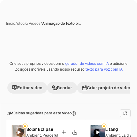
Início
/
stock
/
Vídeos
/
Animação de texto br…
Gerada com IA
Crie seus próprios vídeos com o
gerador de vídeos com IA
e adicione
Premium
locuções incríveis usando nosso recurso
texto para voz com IA
Editar vídeo
Recriar
Criar projeto de vídeo
Músicas sugeridas para este vídeo
Solar Eclipse
Litang
Ambient
,
Peaceful
Ambient
,
Laid Bac