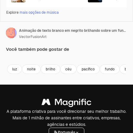
Explore
mais opções de música
Animação de texto branco em negrito brilhando sobre um fundo de céu noturno estrelado
VectorFusionArt
Você também pode gostar de
Premium
Premium
Premium
Premium
Gerado por 
luz
noite
brilho
céu
pacífico
fundo
bran
A plataforma criativa para você direcionar seu melhor trabalho.
Mais de 1 milhão de assinantes entre criativos, empresas,
agências e estúdios.
Português