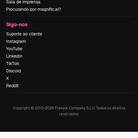
Sala de imprensa
Procurando por magnific.ai?
Siga-nos
Suporte ao cliente
Instagram
YouTube
LinkedIn
TikTok
Discord
X
Reddit
Copyright © 2010-
2026
Freepik Company S.L.U.
Todos os direitos
reservados
.