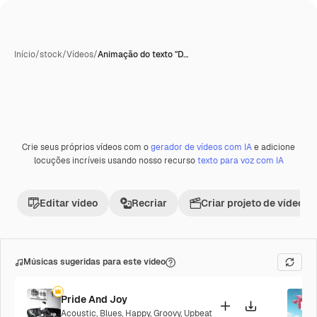
Início
/
stock
/
Vídeos
/
Animação do texto "D…
Gerada com IA
Crie seus próprios vídeos com o
gerador de vídeos com IA
e adicione
Premium
locuções incríveis usando nosso recurso
texto para voz com IA
Editar vídeo
Recriar
Criar projeto de vídeo
Músicas sugeridas para este vídeo
Pride And Joy
Acoustic
,
Blues
,
Happy
,
Groovy
,
Upbeat