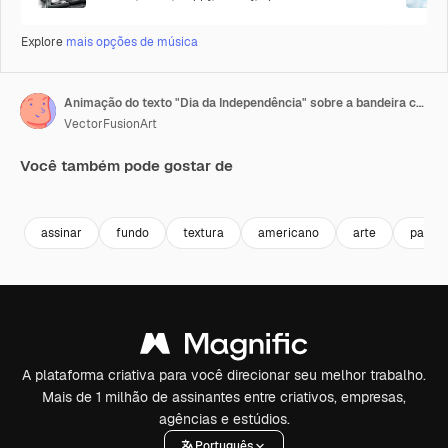
Explore
mais opções de música
Animação do texto "Dia da Independência" sobre a bandeira com padrão americano.
VectorFusionArt
Você também pode gostar de
Premium
Premium
Gerado por IA
Premium
Premium
Gerado por 
assinar
fundo
textura
americano
arte
país
A plataforma criativa para você direcionar seu melhor trabalho.
Mais de 1 milhão de assinantes entre criativos, empresas,
agências e estúdios.
Português