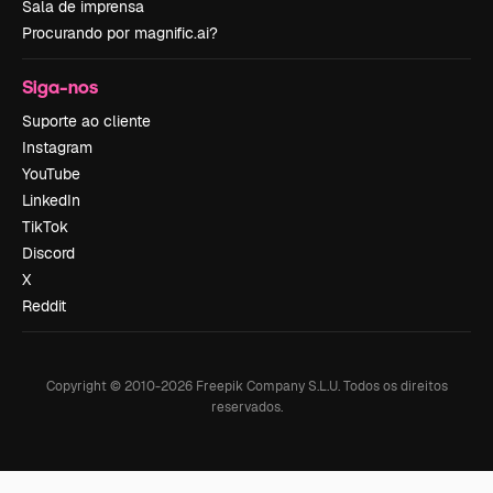
Sala de imprensa
Procurando por magnific.ai?
Siga-nos
Suporte ao cliente
Instagram
YouTube
LinkedIn
TikTok
Discord
X
Reddit
Copyright © 2010-
2026
Freepik Company S.L.U.
Todos os direitos
reservados
.