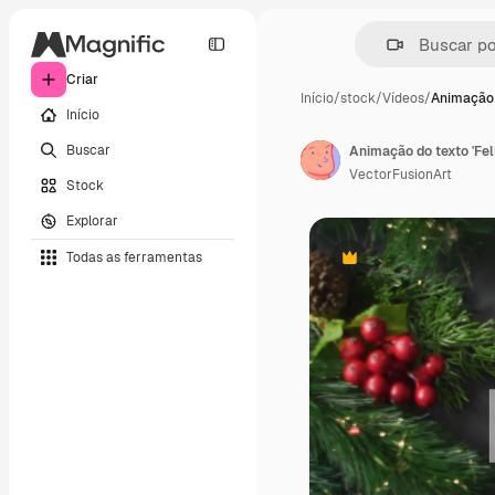
Criar
Início
/
stock
/
Vídeos
/
Animação 
Início
Buscar
Animação do texto 'Fel
VectorFusionArt
Stock
Explorar
Todas as ferramentas
Premium