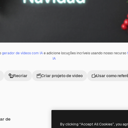
 o
gerador de vídeos com IA
e adicione locuções incríveis usando nosso recurso
IA
Recriar
Criar projeto de vídeo
Usar como refer
ar de
Premium
Premium
By clicking “Accept All Cookies”, you ag