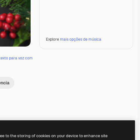
Explore
mais opções de música
texto para voz com
ência
Premium
Premium
Premium
Premium
ree to the storing of cookies on your device to enhance site