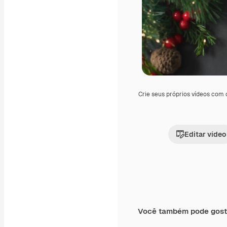
Crie seus próprios vídeos com
Editar vídeo
Você também pode gost
Premium
Premium