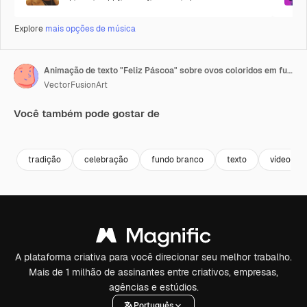
Explore
mais opções de música
Animação de texto "Feliz Páscoa" sobre ovos coloridos em fundo branco
VectorFusionArt
Você também pode gostar de
Premium
Premium
Premium
Premium
Gerado por 
tradição
celebração
fundo branco
texto
vídeo
A plataforma criativa para você direcionar seu melhor trabalho.
Mais de 1 milhão de assinantes entre criativos, empresas,
agências e estúdios.
Português