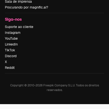
Sala de imprensa
Procurando por magnific.ai?
Siga-nos
Suporte ao cliente
Instagram
YouTube
LinkedIn
TikTok
Discord
X
Reddit
Copyright © 2010-
2026
Freepik Company S.L.U.
Todos os direitos
reservados
.