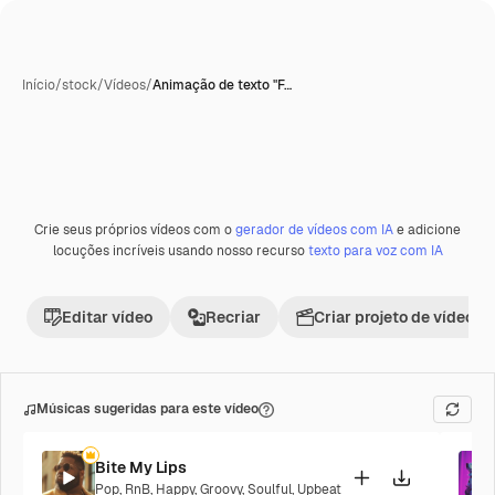
Início
/
stock
/
Vídeos
/
Animação de texto "F…
Crie seus próprios vídeos com o
gerador de vídeos com IA
e adicione
Premium
locuções incríveis usando nosso recurso
texto para voz com IA
Editar vídeo
Recriar
Criar projeto de vídeo
Músicas sugeridas para este vídeo
Bite My Lips
Pop
,
RnB
,
Happy
,
Groovy
,
Soulful
,
Upbeat