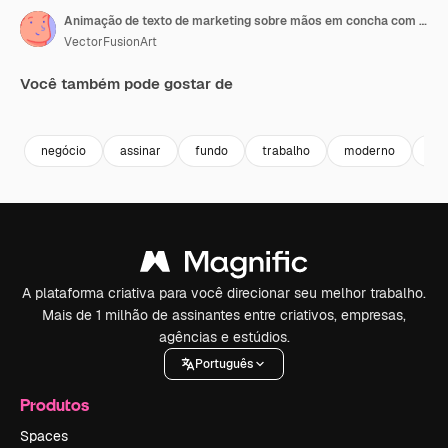
Animação de texto de marketing sobre mãos em concha com processamento de dados estatísticos em fundo cinza
VectorFusionArt
Você também pode gostar de
Premium
Premium
Premium
Premium
Gerado por 
negócio
assinar
fundo
trabalho
moderno
mã
A plataforma criativa para você direcionar seu melhor trabalho.
Mais de 1 milhão de assinantes entre criativos, empresas,
agências e estúdios.
Português
Produtos
Spaces