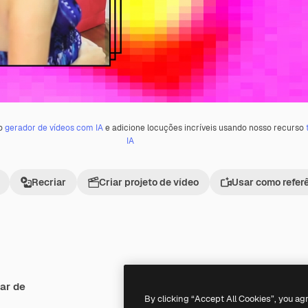
 o
gerador de vídeos com IA
e adicione locuções incríveis usando nosso recurso
IA
Recriar
Criar projeto de vídeo
Usar como refer
ar de
Premium
Premium
By clicking “Accept All Cookies”, you ag