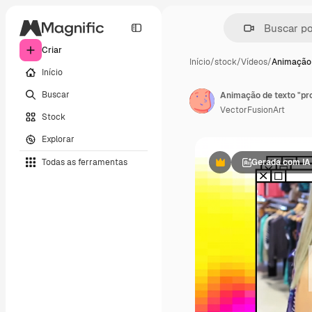
Criar
Início
/
stock
/
Vídeos
/
Animação 
Início
Buscar
VectorFusionArt
Stock
Explorar
Todas as ferramentas
Gerada com IA
Premium