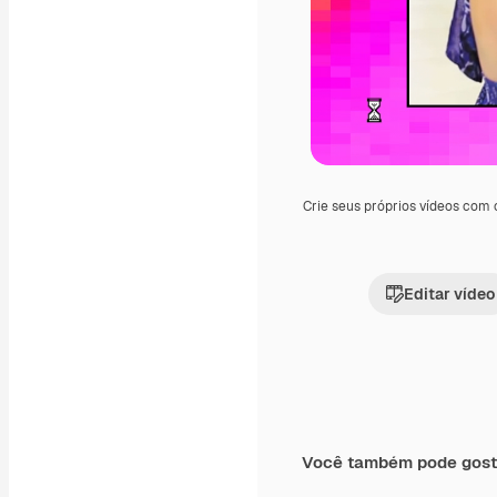
Crie seus próprios vídeos com
Editar vídeo
Você também pode gost
Premium
Premium
Gerado por IA