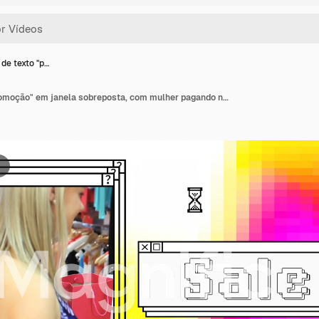
de texto "p…
Animação de texto "promoção" em janela sobreposta, com mulher pagando no balcão em uma loja de roupas.