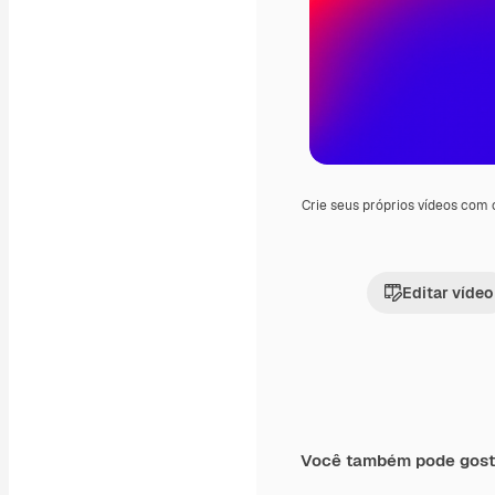
Crie seus próprios vídeos com
Editar vídeo
Você também pode gost
Premium
Premium
Gerado por IA