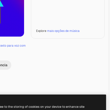
Explore
mais opções de música
texto para voz com
ência
Premium
Premium
Premium
Premium
ree to the storing of cookies on your device to enhance site