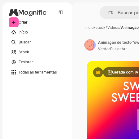
Criar
Início
/
stock
/
Vídeos
/
Animação 
Início
Buscar
Animação de texto "sw
VectorFusionArt
Stock
Explorar
Todas as ferramentas
Gerada com IA
Premium