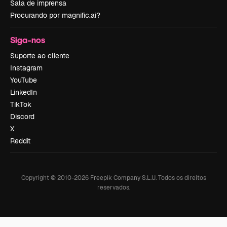
Sala de imprensa
Procurando por magnific.ai?
Siga-nos
Suporte ao cliente
Instagram
YouTube
LinkedIn
TikTok
Discord
X
Reddit
Copyright © 2010-
2026
Freepik Company S.L.U.
Todos os direitos
reservados
.