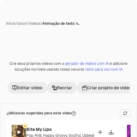
Início
/
stock
/
Vídeos
/
Animação de texto 'v…
Gerada com IA
Crie seus próprios vídeos com o
gerador de vídeos com IA
e adicione
Premium
locuções incríveis usando nosso recurso
texto para voz com IA
Editar vídeo
Recriar
Criar projeto de vídeo
Músicas sugeridas para este vídeo
Bite My Lips
Pop
,
RnB
,
Happy
,
Groovy
,
Soulful
,
Upbeat