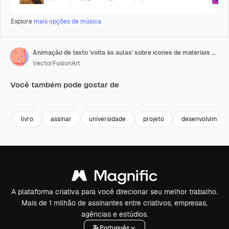
Explore
mais opções de música
Animação de texto 'volta às aulas' sobre ícones de materiais escolares.
VectorFusionArt
Você também pode gostar de
Premium
Premium
Gerado por IA
Premium
Premium
Gerado por 
livro
assinar
universidade
projeto
desenvolviment
A plataforma criativa para você direcionar seu melhor trabalho.
Mais de 1 milhão de assinantes entre criativos, empresas,
agências e estúdios.
Português