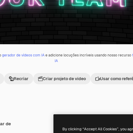
 o
gerador de vídeos com IA
e adicione locuções incríveis usando nosso recurso
IA
Recriar
Criar projeto de vídeo
Usar como refer
ar de
Premium
Premium
By clicking “Accept All Cookies”, you ag