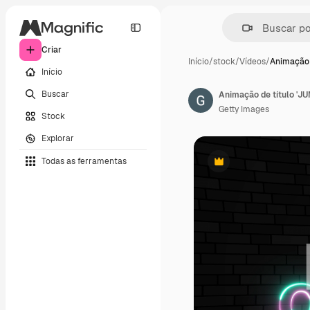
Criar
Início
/
stock
/
Vídeos
/
Animação d
Início
Buscar
Getty Images
Stock
Explorar
Todas as ferramentas
Premium