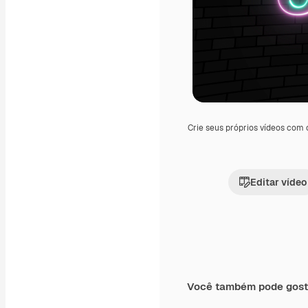
Crie seus próprios vídeos com
Editar vídeo
Você também pode gost
Premium
Premium