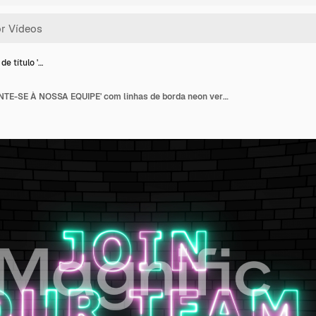
e título '…
Animação de título 'JUNTE-SE À NOSSA EQUIPE' com linhas de borda neon verdes e rosas. Texto animado simples em loop contínuo. Animação gráfica de tipografia 4k.