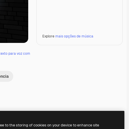
Explore
mais opções de música
texto para voz com
ência
Premium
Premium
Premium
Premium
ree to the storing of cookies on your device to enhance site