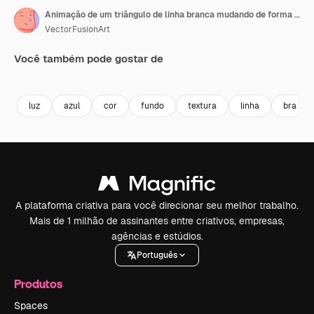
Animação de um triângulo de linha branca mudando de forma sobre formas de cápsulas azuis em fundo azul.
VectorFusionArt
Você também pode gostar de
Premium
Premium
Gerado por IA
Premium
Premium
Gerado por 
luz
azul
cor
fundo
textura
linha
branco
A plataforma criativa para você direcionar seu melhor trabalho.
Mais de 1 milhão de assinantes entre criativos, empresas,
agências e estúdios.
Português
Produtos
Spaces