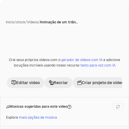
Início
/
stock
/
Vídeos
/
Animação de um triân…
Gerada com IA
Crie seus próprios vídeos com o
gerador de vídeos com IA
e adicione
Premium
locuções incríveis usando nosso recurso
texto para voz com IA
Editar vídeo
Recriar
Criar projeto de vídeo
Músicas sugeridas para este vídeo
Explore
mais opções de música