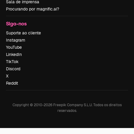
Sala de imprensa
Procurando por magnific.ai?
Siga-nos
Suporte ao cliente
Instagram
YouTube
LinkedIn
TikTok
Discord
X
Reddit
Copyright © 2010-
2026
Freepik Company S.L.U.
Todos os direitos
reservados
.