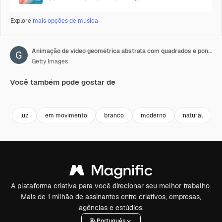
Explore
mais opções de música
Animação de vídeo geométrica abstrata com quadrados e pontos cinzentos
Getty Images
Você também pode gostar de
Premium
Premium
Premium
Premium
luz
em movimento
branco
moderno
natural
A plataforma criativa para você direcionar seu melhor trabalho.
Mais de 1 milhão de assinantes entre criativos, empresas,
agências e estúdios.
Português