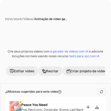
Início
/
stock
/
Vídeos
/
Animação de vídeo ge…
Crie seus próprios vídeos com o
gerador de vídeos com IA
e adicione
Premium
locuções incríveis usando nosso recurso
texto para voz com IA
Editar vídeo
Recriar
Criar projeto de vídeo
Músicas sugeridas para este vídeo
Peace You Need
Pop
,
Electronic
,
Corporate
,
Groovy
,
Laid Back