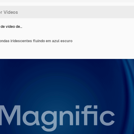
de vídeo de…
ondas iridescentes fluindo em azul escuro