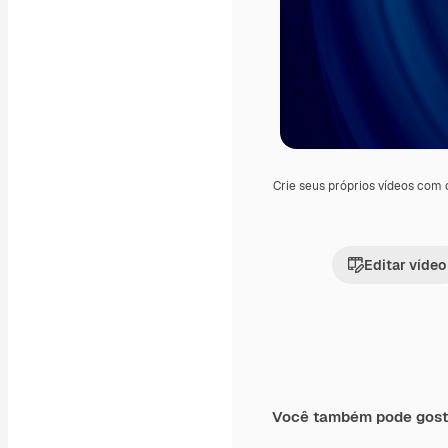
Crie seus próprios vídeos com
Editar vídeo
Você também pode gost
Premium
Premium