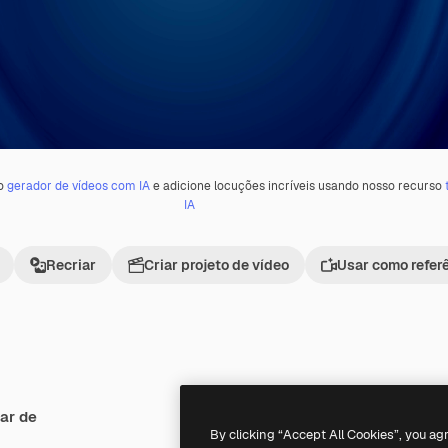
 o
gerador de vídeos com IA
e adicione locuções incríveis usando nosso recurso
IA
Recriar
Criar projeto de vídeo
Usar como refer
ar de
Premium
Premium
By clicking “Accept All Cookies”, you ag