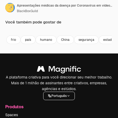
Apresentações médicas da doença por Coronavírus em vídeo gráfico com morcego.
BlackBoxGuild
Você também pode gostar de
Premium
Premium
Premium
Premium
Gerado por 
frio
país
humano
China
segurança
estado
A plataforma criativa para você direcionar seu melhor trabalho.
Mais de 1 milhão de assinantes entre criativos, empresas,
agências e estúdios.
Português
Produtos
Spaces