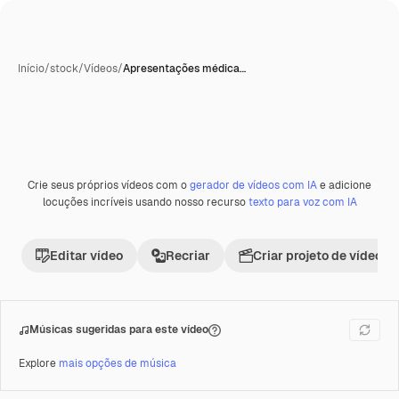
Início
/
stock
/
Vídeos
/
Apresentações médica…
Crie seus próprios vídeos com o
gerador de vídeos com IA
e adicione
Premium
locuções incríveis usando nosso recurso
texto para voz com IA
Editar vídeo
Recriar
Criar projeto de vídeo
Músicas sugeridas para este vídeo
Explore
mais opções de música