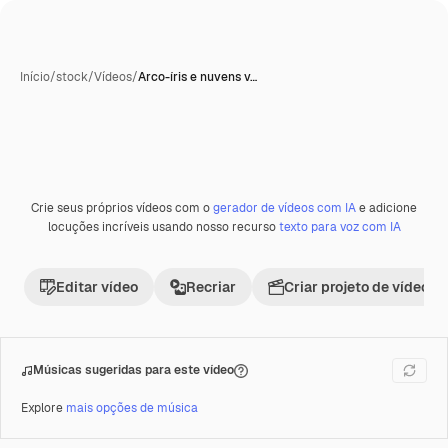
Início
/
stock
/
Vídeos
/
Arco-íris e nuvens v…
Crie seus próprios vídeos com o
gerador de vídeos com IA
e adicione
Premium
locuções incríveis usando nosso recurso
texto para voz com IA
Editar vídeo
Recriar
Criar projeto de vídeo
Músicas sugeridas para este vídeo
Explore
mais opções de música