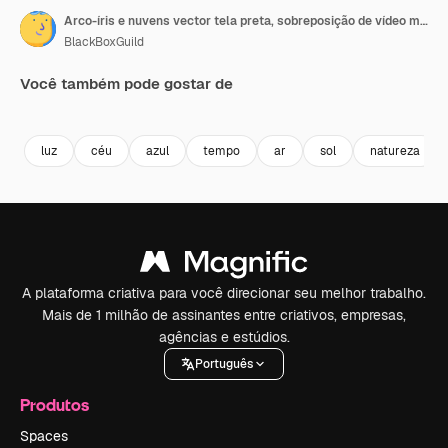
Arco-íris e nuvens vector tela preta, sobreposição de vídeo meteorológico
BlackBoxGuild
Você também pode gostar de
Premium
Premium
Premium
Premium
Gerado por 
luz
céu
azul
tempo
ar
sol
natureza
A plataforma criativa para você direcionar seu melhor trabalho.
Mais de 1 milhão de assinantes entre criativos, empresas,
agências e estúdios.
Português
Produtos
Spaces