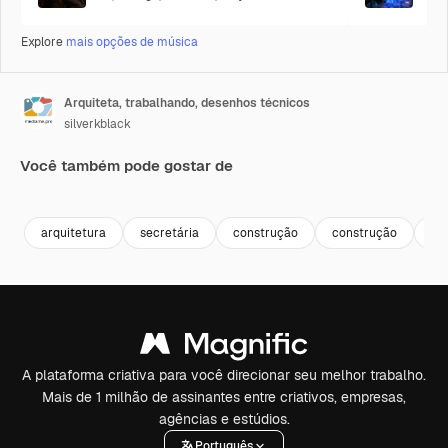
Explore
mais opções de música
Arquiteta, trabalhando, desenhos técnicos
silverkblack
Você também pode gostar de
Premium
Premium
Premium
Premium
arquitetura
secretária
construção
construção
pr
A plataforma criativa para você direcionar seu melhor trabalho.
Mais de 1 milhão de assinantes entre criativos, empresas,
agências e estúdios.
Português