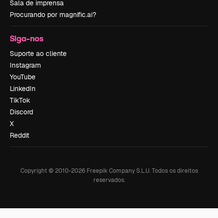
Sala de imprensa
Procurando por magnific.ai?
Siga-nos
Suporte ao cliente
Instagram
YouTube
LinkedIn
TikTok
Discord
X
Reddit
Copyright © 2010-
2026
Freepik Company S.L.U.
Todos os direitos
reservados
.