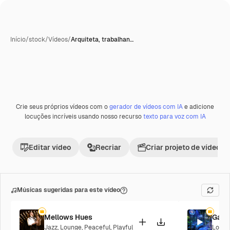
Início
/
stock
/
Vídeos
/
Arquiteta, trabalhan…
Crie seus próprios vídeos com o
gerador de vídeos com IA
e adicione
Premium
locuções incríveis usando nosso recurso
texto para voz com IA
Editar vídeo
Recriar
Criar projeto de vídeo
Músicas sugeridas para este vídeo
Mellows Hues
Galac
Jazz
,
Lounge
,
Peaceful
,
Playful
Loung