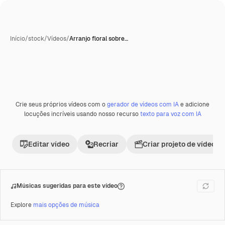
Início
/
stock
/
Vídeos
/
Arranjo floral sobre…
Crie seus próprios vídeos com o
gerador de vídeos com IA
e adicione
Premium
locuções incríveis usando nosso recurso
texto para voz com IA
Editar vídeo
Recriar
Criar projeto de vídeo
Músicas sugeridas para este vídeo
Explore
mais opções de música