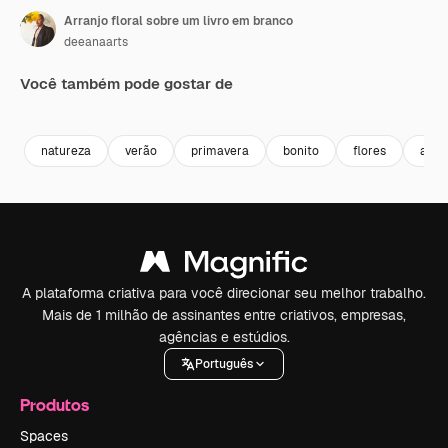
Arranjo floral sobre um livro em branco
deeanaarts
Você também pode gostar de
Premium
Premium
Premium
Premium
natureza
verão
primavera
bonito
flores
arte
A plataforma criativa para você direcionar seu melhor trabalho.
Mais de 1 milhão de assinantes entre criativos, empresas,
agências e estúdios.
Português
Produtos
Spaces