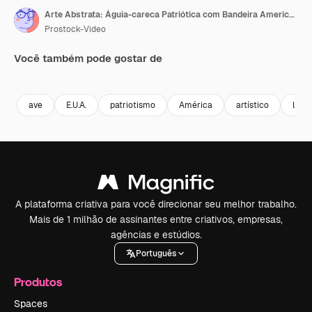
Arte Abstrata: Águia-careca Patriótica com Bandeira Americana
Prostock-Video
Você também pode gostar de
Premium
Premium
Gerado por IA
Premium
Premium
Gerado por 
ave
E.U.A.
patriotismo
América
artístico
libe
A plataforma criativa para você direcionar seu melhor trabalho.
Mais de 1 milhão de assinantes entre criativos, empresas,
agências e estúdios.
Português
Produtos
Spaces