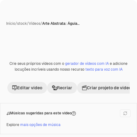
Início
/
stock
/
Vídeos
/
Arte Abstrata: Águia…
Gerada com IA
Crie seus próprios vídeos com o
gerador de vídeos com IA
e adicione
Premium
locuções incríveis usando nosso recurso
texto para voz com IA
Editar vídeo
Recriar
Criar projeto de vídeo
Músicas sugeridas para este vídeo
Explore
mais opções de música