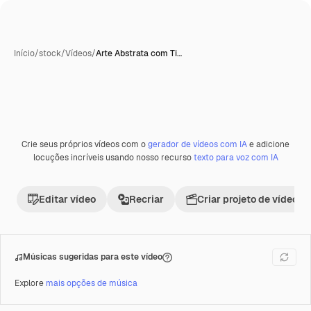
Início
/
stock
/
Vídeos
/
Arte Abstrata com Ti…
Crie seus próprios vídeos com o
gerador de vídeos com IA
e adicione
Premium
locuções incríveis usando nosso recurso
texto para voz com IA
Editar vídeo
Recriar
Criar projeto de vídeo
Músicas sugeridas para este vídeo
Explore
mais opções de música