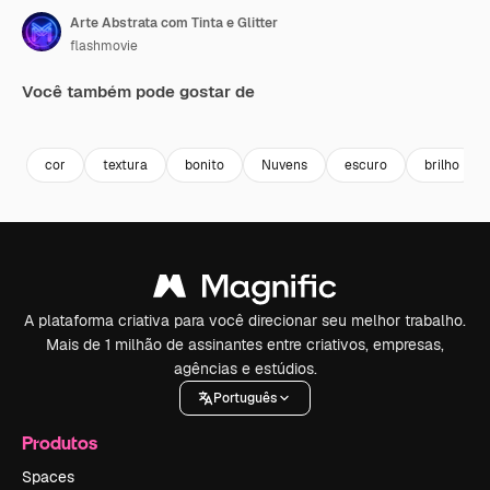
Arte Abstrata com Tinta e Glitter
flashmovie
Você também pode gostar de
Premium
Premium
Gerado por IA
Premium
Premium
cor
textura
bonito
Nuvens
escuro
brilho
A plataforma criativa para você direcionar seu melhor trabalho.
Mais de 1 milhão de assinantes entre criativos, empresas,
agências e estúdios.
Português
Produtos
Spaces