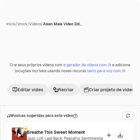
Início
/
stock
/
Vídeos
/
Asian Male Video Edi…
Crie seus próprios vídeos com o
gerador de vídeos com IA
e adicione
Premium
locuções incríveis usando nosso recurso
texto para voz com IA
Editar vídeo
Recriar
Criar projeto de vídeo
Músicas sugeridas para este vídeo
Breathe This Sweet Moment
Jazz
,
Lofi
,
Laid Back
,
Peaceful
,
Sentimental