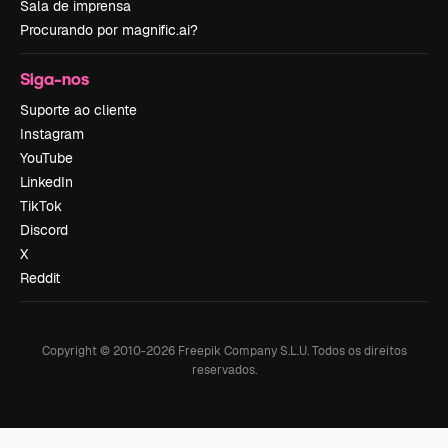
Sala de imprensa
Procurando por magnific.ai?
Siga-nos
Suporte ao cliente
Instagram
YouTube
LinkedIn
TikTok
Discord
X
Reddit
Copyright © 2010-
2026
Freepik Company S.L.U.
Todos os direitos
reservados
.