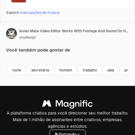
Explore
mais opções de música
Asian Male Video Editor Works With Footage And Sound On His Personal Computer, He Works Late At Night
yoydesign
Você também pode gostar de
Premium
Premium
Premium
Premium
noite
secretária
homem
trabalho
sala
proje
A plataforma criativa para você direcionar seu melhor trabalho.
Mais de 1 milhão de assinantes entre criativos, empresas,
agências e estúdios.
Português