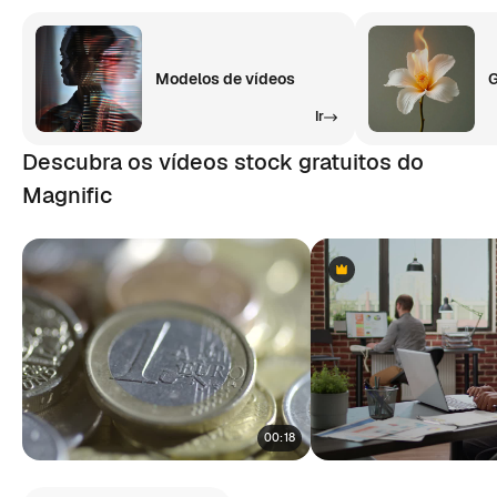
Modelos de vídeos
G
Ir
Descubra os vídeos stock gratuitos do
Magnific
Premium
Premium
00:18