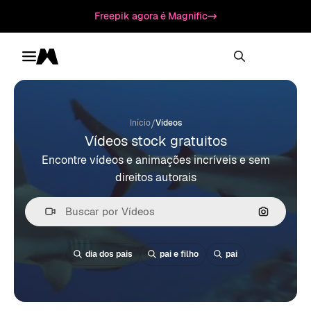
Freepik agora é Magnific
Toggle menu
Magnific
/
Início
Vídeos
Vídeos stock gratuitos
Encontre vídeos e animações incríveis e sem
direitos autorais
Pesquisa
dia dos pais
pai e filho
pai