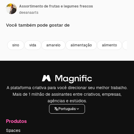
Assortimento de frutas e legumes frescos
deeanaarts
Você também pode gostar de
Premium
Premium
Premium
Premium
sino
vida
amarelo
alimentação
alimento
colo
A plataforma criativa para você direcionar seu melhor trabalho.
Mais de 1 milhão de assinantes entre criativos, empresas,
agências e estúdios.
Português
Produtos
Spaces