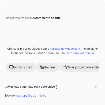
Início
/
stock
/
Vídeos
/
Assortimento de frut…
Crie seus próprios vídeos com o
gerador de vídeos com IA
e adicione
Premium
locuções incríveis usando nosso recurso
texto para voz com IA
Editar vídeo
Recriar
Criar projeto de vídeo
Músicas sugeridas para este vídeo
Explore
mais opções de música