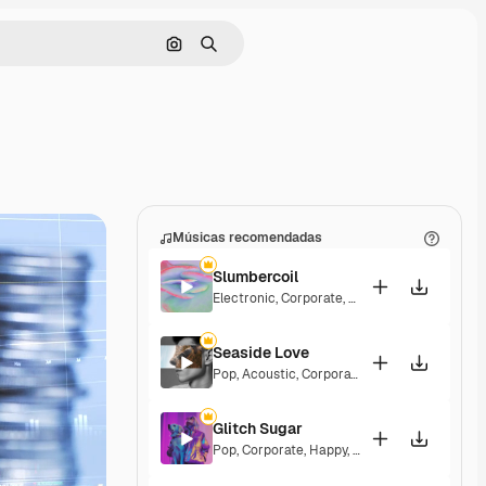
Pesquisar por imagem
Buscar
Músicas recomendadas
Slumbercoil
Electronic
,
Corporate
,
Groovy
,
Upbeat
Seaside Love
Pop
,
Acoustic
,
Corporate
,
Peaceful
,
Hopeful
,
Glitch Sugar
Pop
,
Corporate
,
Happy
,
Groovy
,
Upbeat