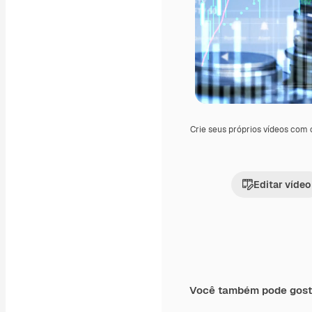
Crie seus próprios vídeos com
Editar vídeo
Você também pode gost
Premium
Premium
Gerado por IA