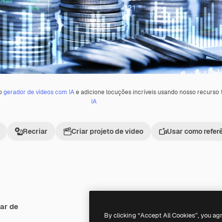
 o
gerador de vídeos com IA
e adicione locuções incríveis usando nosso recurso
IA
Recriar
Criar projeto de vídeo
Usar como refer
ar de
Premium
Premium
By clicking “Accept All Cookies”, you ag