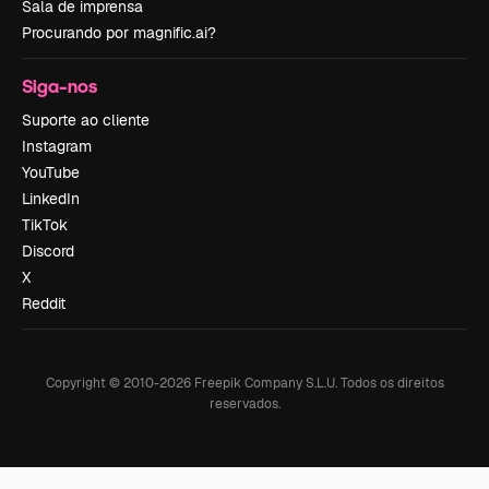
Sala de imprensa
Procurando por magnific.ai?
Siga-nos
Suporte ao cliente
Instagram
YouTube
LinkedIn
TikTok
Discord
X
Reddit
Copyright © 2010-
2026
Freepik Company S.L.U.
Todos os direitos
reservados
.