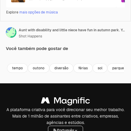
Explore
mais opções de música
Aunt with disability and little niece have fun in autumn park. Young woman and preschooler girl examine bright yellow dried leaves and play together happily closeup
Shot Happens
Você também pode gostar de
Premium
Premium
Premium
Premium
tempo
outono
diversão
férias
sol
parque
A plataforma criativa para você direcionar seu melhor trabalho.
Mais de 1 milhão de assinantes entre criativos, empresas,
agências e estúdios.
Português