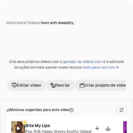
Início
/
stock
/
Vídeos
/
Aunt with disability…
Crie seus próprios vídeos com o
gerador de vídeos com IA
e adicione
Premium
locuções incríveis usando nosso recurso
texto para voz com IA
Editar vídeo
Recriar
Criar projeto de vídeo
Músicas sugeridas para este vídeo
Bite My Lips
Pop
,
RnB
,
Happy
,
Groovy
,
Soulful
,
Upbeat