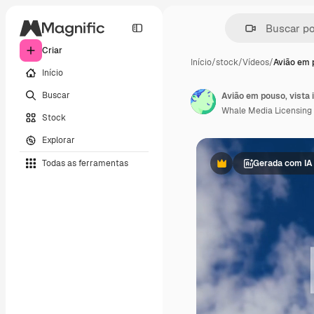
Criar
Início
/
stock
/
Vídeos
/
Avião em 
Início
Buscar
Avião em pouso, vista i
Whale Media Licensing
Stock
Explorar
Todas as ferramentas
Gerada com IA
Premium