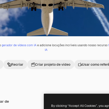
 o
gerador de vídeos com IA
e adicione locuções incríveis usando nosso recurso
IA
Recriar
Criar projeto de vídeo
Usar como refer
ar de
Premium
Premium
Gerado por IA
By clicking “Accept All Cookies”, you ag