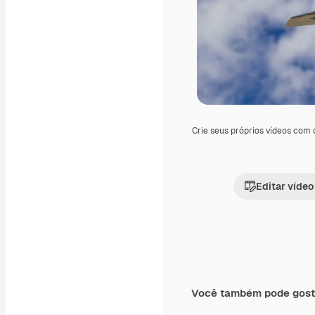
Crie seus próprios vídeos com
Editar vídeo
Você também pode gost
Premium
Premium
Gerado por IA