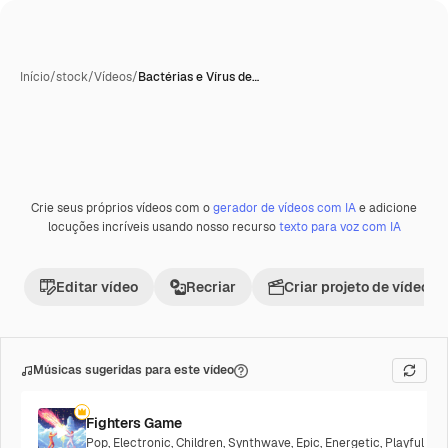
Início
/
stock
/
Vídeos
/
Bactérias e Vírus de…
Gerada com IA
Crie seus próprios vídeos com o
gerador de vídeos com IA
e adicione
Premium
locuções incríveis usando nosso recurso
texto para voz com IA
Editar vídeo
Recriar
Criar projeto de vídeo
Músicas sugeridas para este vídeo
Fighters Game
Pop
,
Electronic
,
Children
,
Synthwave
,
Epic
,
Energetic
,
Playful