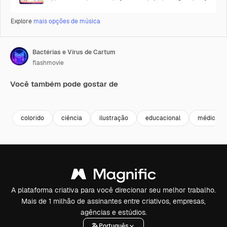
Explore
mais opções de música
Bactérias e Vírus de Cartum
flashmovie
Você também pode gostar de
Premium
Premium
Premium
Premium
colorido
ciência
ilustração
educacional
médico
A plataforma criativa para você direcionar seu melhor trabalho.
Mais de 1 milhão de assinantes entre criativos, empresas,
agências e estúdios.
Português