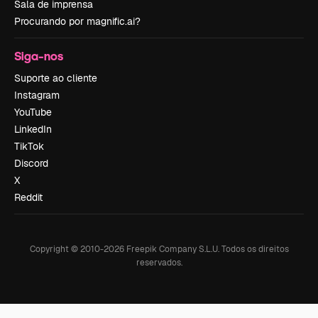
Sala de imprensa
Procurando por magnific.ai?
Siga-nos
Suporte ao cliente
Instagram
YouTube
LinkedIn
TikTok
Discord
X
Reddit
Copyright © 2010-
2026
Freepik Company S.L.U.
Todos os direitos
reservados
.