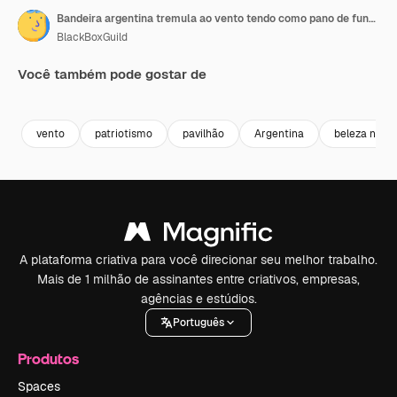
Bandeira argentina tremula ao vento tendo como pano de fundo o famoso Cerro de los 14 Colores, também conhecido como El Hornocal
BlackBoxGuild
Você também pode gostar de
Premium
Premium
Premium
Premium
vento
patriotismo
pavilhão
Argentina
beleza natur
A plataforma criativa para você direcionar seu melhor trabalho.
Mais de 1 milhão de assinantes entre criativos, empresas,
agências e estúdios.
Português
Produtos
Spaces