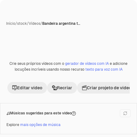
Início
/
stock
/
Vídeos
/
Bandeira argentina t…
Crie seus próprios vídeos com o
gerador de vídeos com IA
e adicione
Premium
locuções incríveis usando nosso recurso
texto para voz com IA
Editar vídeo
Recriar
Criar projeto de vídeo
Músicas sugeridas para este vídeo
Explore
mais opções de música