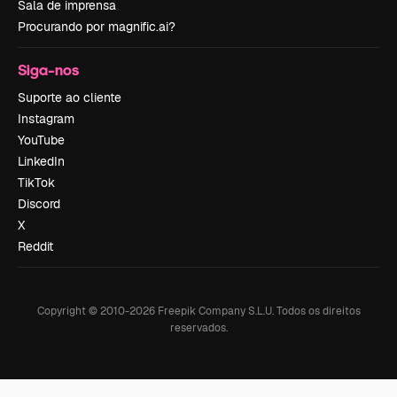
Sala de imprensa
Procurando por magnific.ai?
Siga-nos
Suporte ao cliente
Instagram
YouTube
LinkedIn
TikTok
Discord
X
Reddit
Copyright © 2010-
2026
Freepik Company S.L.U.
Todos os direitos
reservados
.