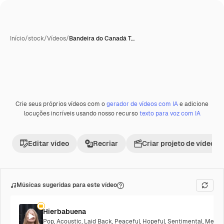
Início
/
stock
/
Vídeos
/
Bandeira do Canadá T…
Crie seus próprios vídeos com o
gerador de vídeos com IA
e adicione
Premium
locuções incríveis usando nosso recurso
texto para voz com IA
Editar vídeo
Recriar
Criar projeto de vídeo
Músicas sugeridas para este vídeo
Hierbabuena
Pop
,
Acoustic
,
Laid Back
,
Peaceful
,
Hopeful
,
Sentimental
,
Melanc