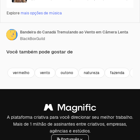
Explore
mais opções de música
Bandeira do Canadá Tremulando ao Vento em Câmera Lenta
BlackBoxGuild
Você também pode gostar de
Premium
Premium
Premium
Premium
vermelho
vento
outono
natureza
fazenda
vi
A plataforma criativa para você direcionar seu melhor trabalho.
Mais de 1 milhão de assinantes entre criativos, empresas,
agências e estúdios.
Português