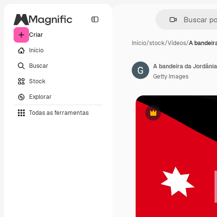
Criar
Início
/
stock
/
Vídeos
/
A bandeir
Início
Buscar
Getty Images
Stock
Explorar
Todas as ferramentas
Premium