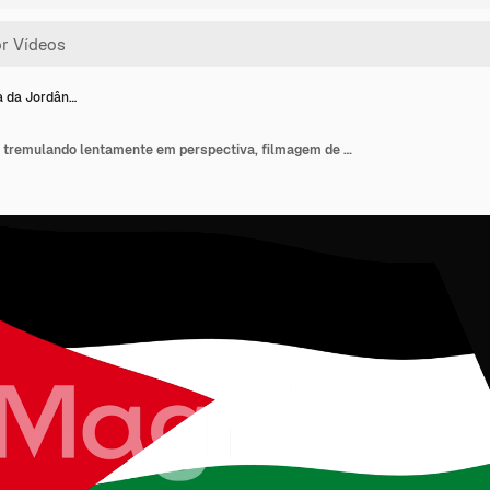
a da Jordân…
A bandeira da Jordânia tremulando lentamente em perspectiva, filmagem de animação 4K