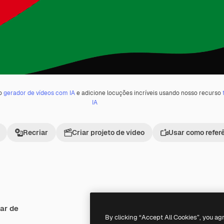
 o
gerador de vídeos com IA
e adicione locuções incríveis usando nosso recurso
IA
Recriar
Criar projeto de vídeo
Usar como refer
ar de
Premium
Premium
By clicking “Accept All Cookies”, you ag