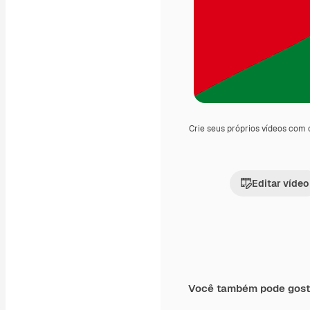
Crie seus próprios vídeos com
Editar vídeo
Você também pode gost
Premium
Premium
Gerado por IA