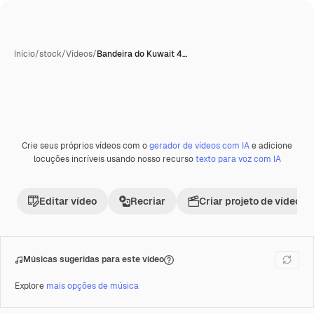
Início
/
stock
/
Vídeos
/
Bandeira do Kuwait 4…
Crie seus próprios vídeos com o
gerador de vídeos com IA
e adicione
Premium
locuções incríveis usando nosso recurso
texto para voz com IA
Editar vídeo
Recriar
Criar projeto de vídeo
Músicas sugeridas para este vídeo
Explore
mais opções de música