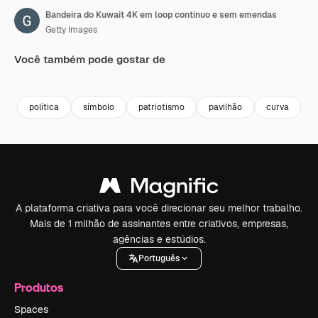
Bandeira do Kuwait 4K em loop contínuo e sem emendas
Getty Images
Você também pode gostar de
Premium
Premium
Premium
Premium
política
símbolo
patriotismo
pavilhão
curva
A plataforma criativa para você direcionar seu melhor trabalho.
Mais de 1 milhão de assinantes entre criativos, empresas,
agências e estúdios.
Português
Produtos
Spaces