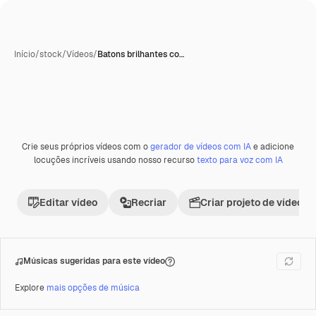
Início
/
stock
/
Vídeos
/
Batons brilhantes co…
Gerada com IA
Crie seus próprios vídeos com o
gerador de vídeos com IA
e adicione
Premium
locuções incríveis usando nosso recurso
texto para voz com IA
Editar vídeo
Recriar
Criar projeto de vídeo
Músicas sugeridas para este vídeo
Explore
mais opções de música