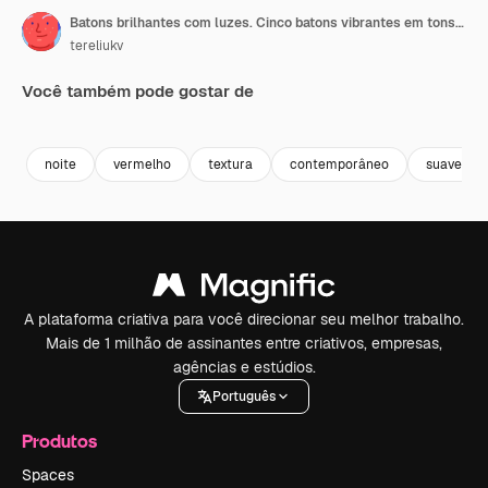
Batons brilhantes com luzes. Cinco batons vibrantes em tons brilham contra luzes cintilantes em um charmoso cenário noturno
tereliukv
Você também pode gostar de
Premium
Premium
Gerado por IA
Premium
Premium
Gerado por 
noite
vermelho
textura
contemporâneo
suave
A plataforma criativa para você direcionar seu melhor trabalho.
Mais de 1 milhão de assinantes entre criativos, empresas,
agências e estúdios.
Português
Produtos
Spaces