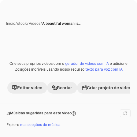
Início
/
stock
/
Vídeos
/
A beautiful woman is…
Crie seus próprios vídeos com o
gerador de vídeos com IA
e adicione
Premium
locuções incríveis usando nosso recurso
texto para voz com IA
Editar vídeo
Recriar
Criar projeto de vídeo
Músicas sugeridas para este vídeo
Explore
mais opções de música