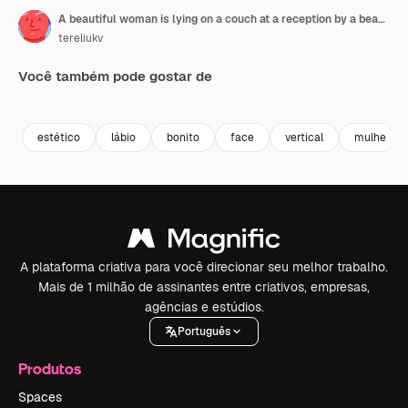
A beautiful woman is lying on a couch at a reception by a beautician. The doctor makes beauty injections to the lips. Vertical video
tereliukv
Você também pode gostar de
Premium
Premium
Premium
Premium
estético
lábio
bonito
face
vertical
mulher
A plataforma criativa para você direcionar seu melhor trabalho.
Mais de 1 milhão de assinantes entre criativos, empresas,
agências e estúdios.
Português
Produtos
Spaces